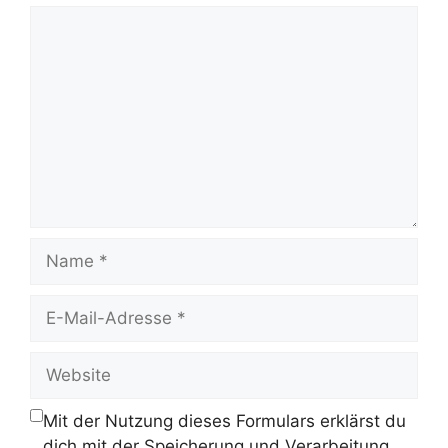
Kommentar
Name
E-
Mail-
Adresse
Website
Mit der Nutzung dieses Formulars erklärst du
dich mit der Speicherung und Verarbeitung