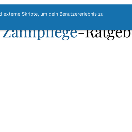
te
Zahnpflege
Zahnzwischenraumreinigung
Top
d externe Skripte, um dein Benutzererlebnis zu