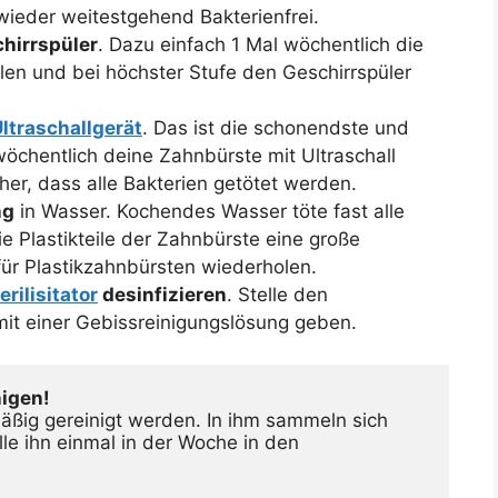
wieder weitestgehend Bakterienfrei.
hirrspüler
. Dazu einfach 1 Mal wöchentlich die
len und bei höchster Stufe den Geschirrspüler
ltraschallgerät
. Das ist die schonendste und
wöchentlich deine Zahnbürste mit Ultraschall
cher, dass alle Bakterien getötet werden.
ng
in Wasser. Kochendes Wasser töte fast alle
die Plastikteile der Zahnbürste eine große
für Plastikzahnbürsten wiederholen.
rilisitator
desinfizieren
. Stelle den
mit einer Gebissreinigungslösung geben.
igen!
ßig gereinigt werden. In ihm sammeln sich 
lle ihn einmal in der Woche in den 