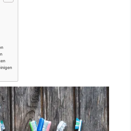
en
en
gen
einigen