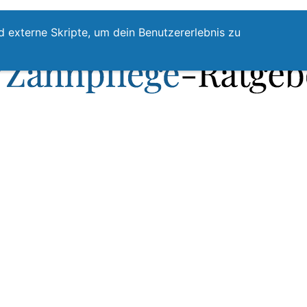
te
Zahnpflege
Zahnzwischenraumreinigung
Top
d externe Skripte, um dein Benutzererlebnis zu