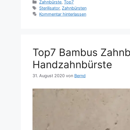
Kategorien
Zahnbürste
,
Top7
Schlagwörter
Sterilisator
,
Zahnbürsten
Kommentar hinterlassen
Top7 Bambus Zahnbü
Handzahnbürste
31. August 2020
von
Bernd