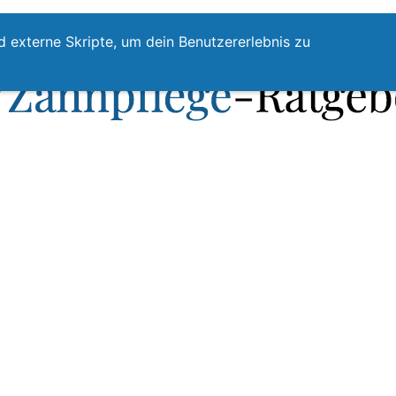
te
Zahnpflege
Zahnzwischenraumreinigung
Top
d externe Skripte, um dein Benutzererlebnis zu