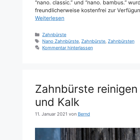
“nano. classic.” und “nano. bambus.” wur
freundlicherweise kostenfrei zur Verfügun
Weiterlesen
Kategorien
Zahnbürste
Schlagwörter
Nano Zahnbürste
,
Zahnbürste
,
Zahnbürsten
Kommentar hinterlassen
Zahnbürste reinigen
und Kalk
11. Januar 2021
von
Bernd