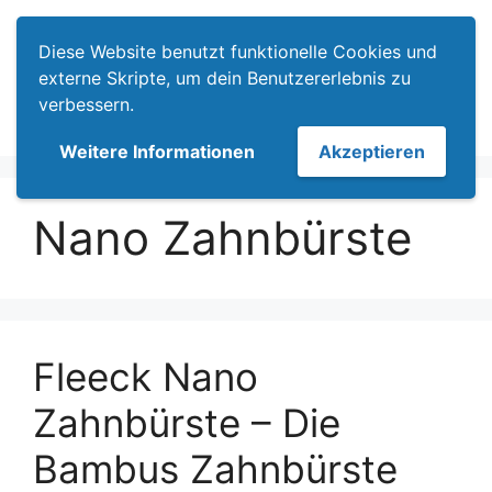
Zum
Menü
Inhalt
Diese Website benutzt funktionelle Cookies und
springen
externe Skripte, um dein Benutzererlebnis zu
verbessern.
Weitere Informationen
Akzeptieren
Nano Zahnbürste
Fleeck Nano
Zahnbürste – Die
Bambus Zahnbürste