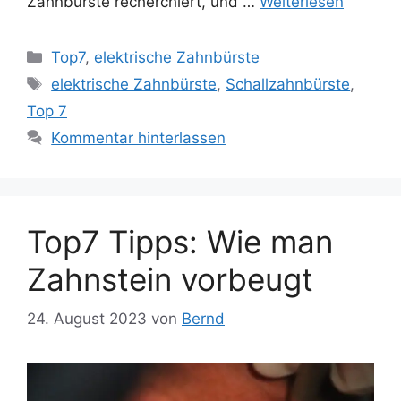
Zahnbürste recherchiert, und …
Weiterlesen
Kategorien
Top7
,
elektrische Zahnbürste
Schlagwörter
elektrische Zahnbürste
,
Schallzahnbürste
,
Top 7
Kommentar hinterlassen
Top7 Tipps: Wie man
Zahnstein vorbeugt
24. August 2023
von
Bernd