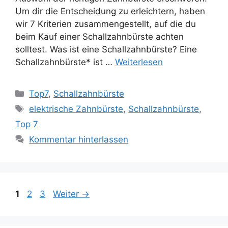
Um dir die Entscheidung zu erleichtern, haben
wir 7 Kriterien zusammengestellt, auf die du
beim Kauf einer Schallzahnbürste achten
solltest. Was ist eine Schallzahnbürste? Eine
Schallzahnbürste* ist …
Weiterlesen
Kategorien
Top7
,
Schallzahnbürste
Schlagwörter
elektrische Zahnbürste
,
Schallzahnbürste
,
Top 7
Kommentar hinterlassen
Seite
Seite
Seite
1
2
3
Weiter
→