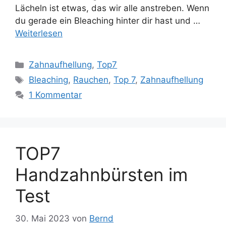
Lächeln ist etwas, das wir alle anstreben. Wenn
du gerade ein Bleaching hinter dir hast und …
Weiterlesen
Kategorien
Zahnaufhellung
,
Top7
Schlagwörter
Bleaching
,
Rauchen
,
Top 7
,
Zahnaufhellung
1 Kommentar
TOP7
Handzahnbürsten im
Test
30. Mai 2023
von
Bernd