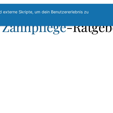
te
Zahnpflege
Zahnzwischenraumreinigung
Top
d externe Skripte, um dein Benutzererlebnis zu