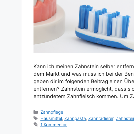
Kann ich meinen Zahnstein selber entfern
dem Markt und was muss ich bei der Ben
geben dir im folgenden Beitrag einen Üb
entfernen? Zahnstein ermöglicht, dass s
entzündetem Zahnfleisch kommen. Um Z
Kategorien
Zahnpflege
Schlagwörter
Hausmittel
,
Zahnpasta
,
Zahnradierer
,
Zahnstei
1 Kommentar