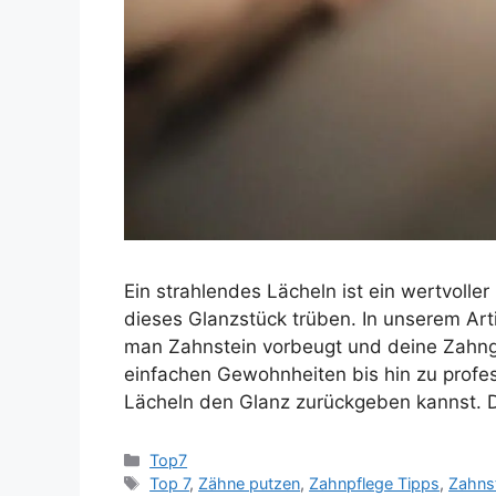
Ein strahlendes Lächeln ist ein wertvolle
dieses Glanzstück trüben. In unserem Arti
man Zahnstein vorbeugt und deine Zahng
einfachen Gewohnheiten bis hin zu profe
Lächeln den Glanz zurückgeben kannst. 
Kategorien
Top7
Schlagwörter
Top 7
,
Zähne putzen
,
Zahnpflege Tipps
,
Zahns