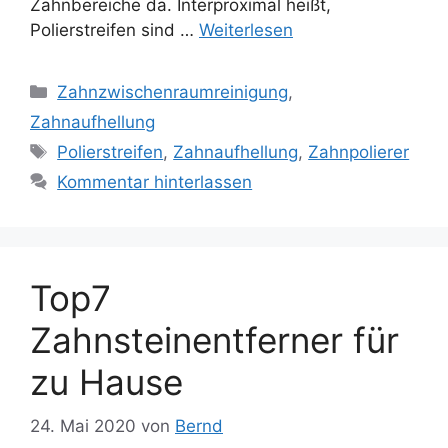
Zahnbereiche da. Interproximal heißt,
Polierstreifen sind …
Weiterlesen
Kategorien
Zahnzwischenraumreinigung
,
Zahnaufhellung
Schlagwörter
Polierstreifen
,
Zahnaufhellung
,
Zahnpolierer
Kommentar hinterlassen
Top7
Zahnsteinentferner für
zu Hause
24. Mai 2020
von
Bernd