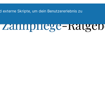
te
Zahnpflege
Zahnzwischenraumreinigung
Top
d externe Skripte, um dein Benutzererlebnis zu