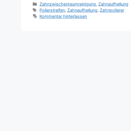
Kategorien
Zahnzwischenraumreinigung
,
Zahnaufhellung
Schlagwörter
Polierstreifen
,
Zahnaufhellung
,
Zahnpolierer
Kommentar hinterlassen