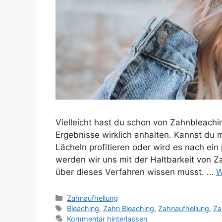
Vielleicht hast du schon von Zahnbleachin
Ergebnisse wirklich anhalten. Kannst du
Lächeln profitieren oder wird es nach ei
werden wir uns mit der Haltbarkeit von Z
über dieses Verfahren wissen musst. …
W
Kategorien
Zahnaufhellung
Schlagwörter
Bleaching
,
Zahn Bleaching
,
Zahnaufhellung
,
Za
Kommentar hinterlassen