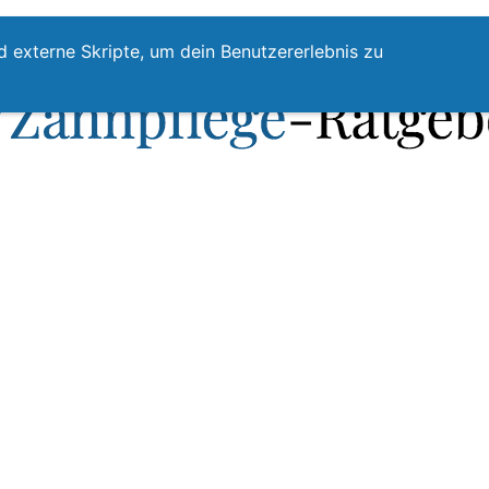
te
Zahnpflege
Zahnzwischenraumreinigung
Top
d externe Skripte, um dein Benutzererlebnis zu