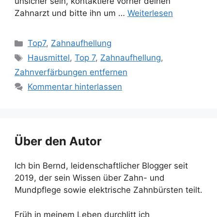
unsicher sein, kontaktiere vorher deinen
Zahnarzt und bitte ihn um …
Weiterlesen
Kategorien
Top7
,
Zahnaufhellung
Schlagwörter
Hausmittel
,
Top 7
,
Zahnaufhellung
,
Zahnverfärbungen entfernen
Kommentar hinterlassen
Über den Autor
Ich bin Bernd, leidenschaftlicher Blogger seit
2019, der sein Wissen über Zahn- und
Mundpflege sowie elektrische Zahnbürsten teilt.
Früh in meinem Leben durchlitt ich