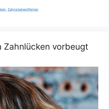
tein
,
Zahnsteinentferner
n Zahnlücken vorbeugt