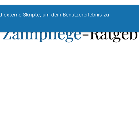
te
Zahnpflege
Zahnzwischenraumreinigung
Top
d externe Skripte, um dein Benutzererlebnis zu