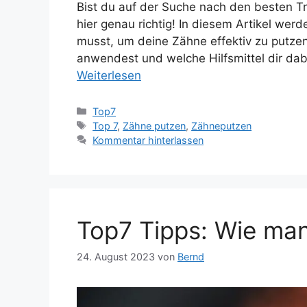
Bist du auf der Suche nach den besten T
hier genau richtig! In diesem Artikel werd
musst, um deine Zähne effektiv zu putzen
anwendest und welche Hilfsmittel dir dab
Weiterlesen
Kategorien
Top7
Schlagwörter
Top 7
,
Zähne putzen
,
Zähneputzen
Kommentar hinterlassen
Top7 Tipps: Wie man
24. August 2023
von
Bernd