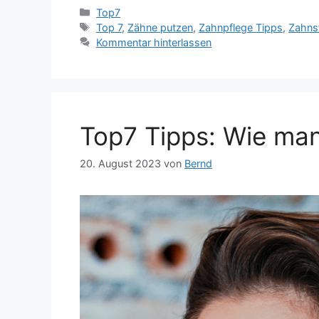
Kategorien
Top7
Schlagwörter
Top 7
,
Zähne putzen
,
Zahnpflege Tipps
,
Zahns
Kommentar hinterlassen
Top7 Tipps: Wie ma
20. August 2023
von
Bernd