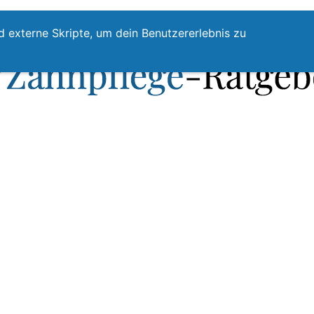
te
Zahnpflege
Zahnzwischenraumreinigung
Top
d externe Skripte, um dein Benutzererlebnis zu