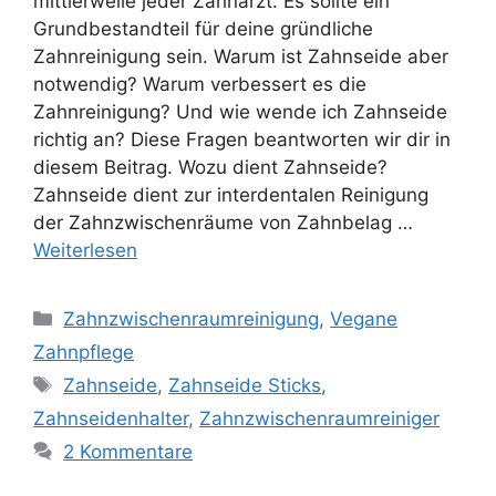
mittlerweile jeder Zahnarzt. Es sollte ein
Grundbestandteil für deine gründliche
Zahnreinigung sein. Warum ist Zahnseide aber
notwendig? Warum verbessert es die
Zahnreinigung? Und wie wende ich Zahnseide
richtig an? Diese Fragen beantworten wir dir in
diesem Beitrag. Wozu dient Zahnseide?
Zahnseide dient zur interdentalen Reinigung
der Zahnzwischenräume von Zahnbelag …
Weiterlesen
Kategorien
Zahnzwischenraumreinigung
,
Vegane
Zahnpflege
Schlagwörter
Zahnseide
,
Zahnseide Sticks
,
Zahnseidenhalter
,
Zahnzwischenraumreiniger
2 Kommentare