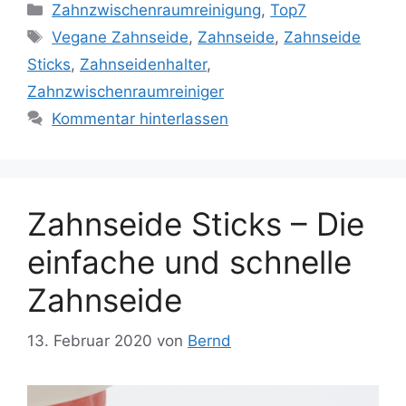
Kategorien
Zahnzwischenraumreinigung
,
Top7
Schlagwörter
Vegane Zahnseide
,
Zahnseide
,
Zahnseide
Sticks
,
Zahnseidenhalter
,
Zahnzwischenraumreiniger
Kommentar hinterlassen
Zahnseide Sticks – Die
einfache und schnelle
Zahnseide
13. Februar 2020
von
Bernd