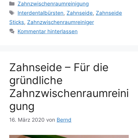
Kategorien
Zahnzwischenraumreinigung
Schlagwörter
Interdentalbürsten
,
Zahnseide
,
Zahnseide
Sticks
,
Zahnzwischenraumreiniger
Kommentar hinterlassen
Zahnseide – Für die
gründliche
Zahnzwischenraumreini
gung
16. März 2020
von
Bernd