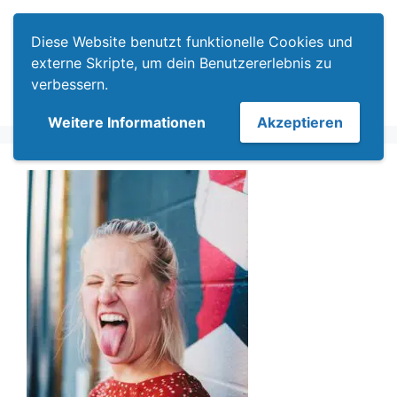
Zum
Menü
Inhalt
Diese Website benutzt funktionelle Cookies und
springen
externe Skripte, um dein Benutzererlebnis zu
verbessern.
Weitere Informationen
Akzeptieren