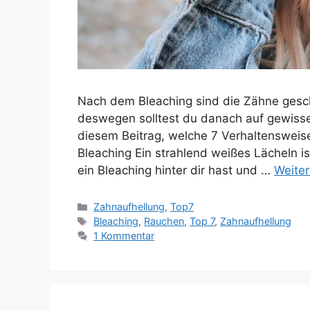
Nach dem Bleaching sind die Zähne gesch
deswegen solltest du danach auf gewisse 
diesem Beitrag, welche 7 Verhaltensweis
Bleaching Ein strahlend weißes Lächeln i
ein Bleaching hinter dir hast und …
Weiter
Kategorien
Zahnaufhellung
,
Top7
Schlagwörter
Bleaching
,
Rauchen
,
Top 7
,
Zahnaufhellung
1 Kommentar