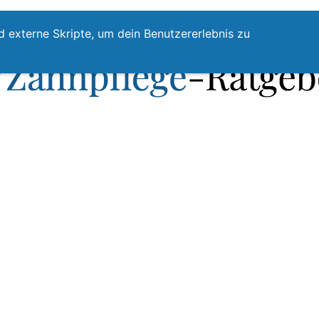
te
Zahnpflege
Zahnzwischenraumreinigung
Top
d externe Skripte, um dein Benutzererlebnis zu