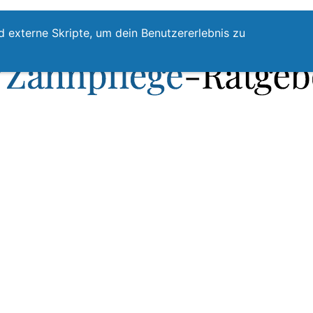
te
Zahnpflege
Zahnzwischenraumreinigung
Top
d externe Skripte, um dein Benutzererlebnis zu