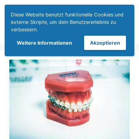
Zum
Menü
Inhalt
Diese Website benutzt funktionelle Cookies und
springen
externe Skripte, um dein Benutzererlebnis zu
verbessern.
Weitere Informationen
Akzeptieren