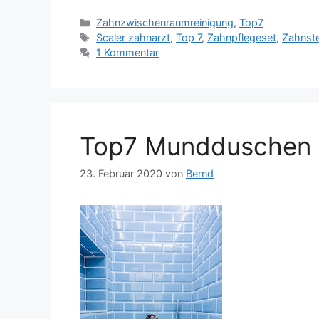
Kategorien
Zahnzwischenraumreinigung
,
Top7
Schlagwörter
Scaler zahnarzt
,
Top 7
,
Zahnpflegeset
,
Zahnste
1 Kommentar
Top7 Mundduschen a
23. Februar 2020
von
Bernd