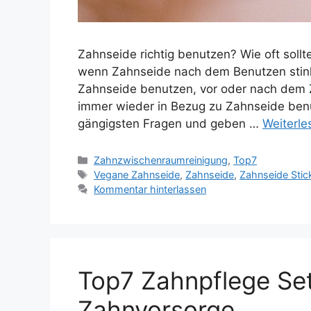
Zahnseide richtig benutzen? Wie oft soll
wenn Zahnseide nach dem Benutzen stinkt
Zahnseide benutzen, vor oder nach dem Z
immer wieder in Bezug zu Zahnseide ben
gängigsten Fragen und geben …
Weiterle
Kategorien
Zahnzwischenraumreinigung
,
Top7
Schlagwörter
Vegane Zahnseide
,
Zahnseide
,
Zahnseide Stic
Kommentar hinterlassen
Top7 Zahnpflege Set
Zahnvorsorge