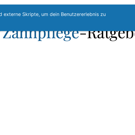
te
Zahnpflege
Zahnzwischenraumreinigung
Top
d externe Skripte, um dein Benutzererlebnis zu