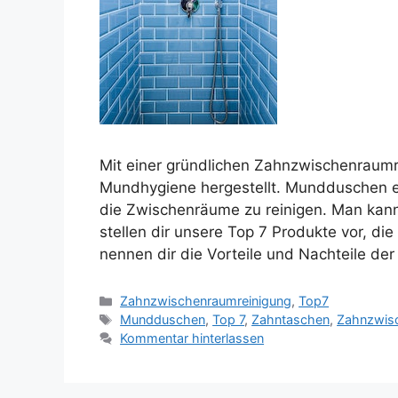
Mit einer gründlichen Zahnzwischenraum
Mundhygiene hergestellt. Mundduschen e
die Zwischenräume zu reinigen. Man kann
stellen dir unsere Top 7 Produkte vor, di
nennen dir die Vorteile und Nachteile d
Kategorien
Zahnzwischenraumreinigung
,
Top7
Schlagwörter
Mundduschen
,
Top 7
,
Zahntaschen
,
Zahnzwisc
Kommentar hinterlassen