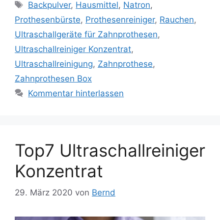
Schlagwörter
Backpulver
,
Hausmittel
,
Natron
,
Prothesenbürste
,
Prothesenreiniger
,
Rauchen
,
Ultraschallgeräte für Zahnprothesen
,
Ultraschallreiniger Konzentrat
,
Ultraschallreinigung
,
Zahnprothese
,
Zahnprothesen Box
Kommentar hinterlassen
Top7 Ultraschallreiniger
Konzentrat
29. März 2020
von
Bernd