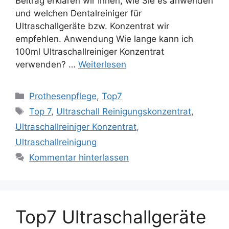
Beitrag erklären wir Ihnen, wie Sie es anwenden
und welchen Dentalreiniger für
Ultraschallgeräte bzw. Konzentrat wir
empfehlen. Anwendung Wie lange kann ich
100ml Ultraschallreiniger Konzentrat
verwenden? …
Weiterlesen
Kategorien
Prothesenpflege
,
Top7
Schlagwörter
Top 7
,
Ultraschall Reinigungskonzentrat
,
Ultraschallreiniger Konzentrat
,
Ultraschallreinigung
Kommentar hinterlassen
Top7 Ultraschallgeräte