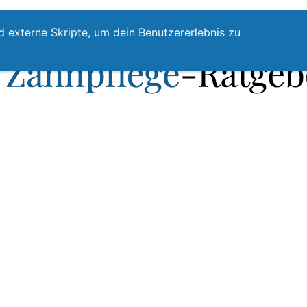
te
Zahnpflege
Zahnzwischenraumreinigung
Top
d externe Skripte, um dein Benutzererlebnis zu