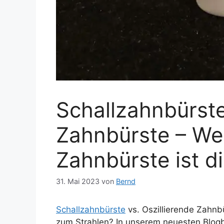
Schallzahnbürste
Zahnbürste – Wel
Zahnbürste ist d
31. Mai 2023
von
Bernd
Schallzahnbürste
vs. Oszillierende Zahnb
zum Strahlen? In unserem neuesten Blogbe