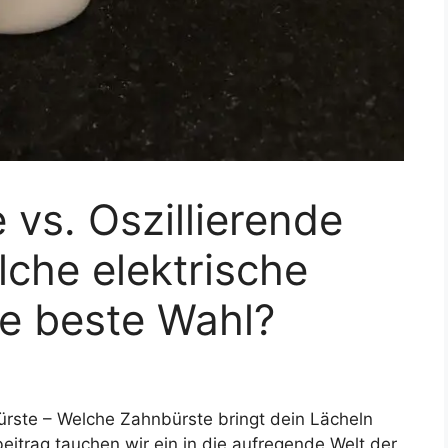
 vs. Oszillierende
che elektrische
ie beste Wahl?
ürste – Welche Zahnbürste bringt dein Lächeln
itrag tauchen wir ein in die aufregende Welt der