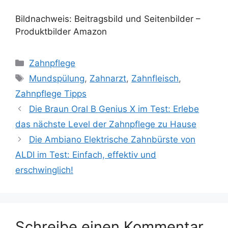
Bildnachweis: Beitragsbild und Seitenbilder –
Produktbilder Amazon
Kategorien
Zahnpflege
Schlagwörter
Mundspülung
,
Zahnarzt
,
Zahnfleisch
,
Zahnpflege Tipps
Die Braun Oral B Genius X im Test: Erlebe
das nächste Level der Zahnpflege zu Hause
Die Ambiano Elektrische Zahnbürste von
ALDI im Test: Einfach, effektiv und
erschwinglich!
Schreibe einen Kommentar