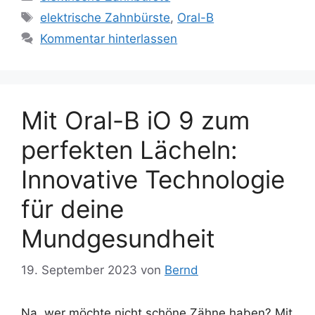
Schlagwörter
elektrische Zahnbürste
,
Oral-B
Kommentar hinterlassen
Mit Oral-B iO 9 zum
perfekten Lächeln:
Innovative Technologie
für deine
Mundgesundheit
19. September 2023
von
Bernd
Na, wer möchte nicht schöne Zähne haben? Mit