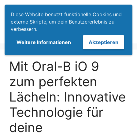
Zum
Menü
Inhalt
Diese Website benutzt funktionelle Cookies und
springen
externe Skripte, um dein Benutzererlebnis zu
verbessern.
Weitere Informationen
Akzeptieren
Mit Oral-B iO 9
zum perfekten
Lächeln: Innovative
Technologie für
deine