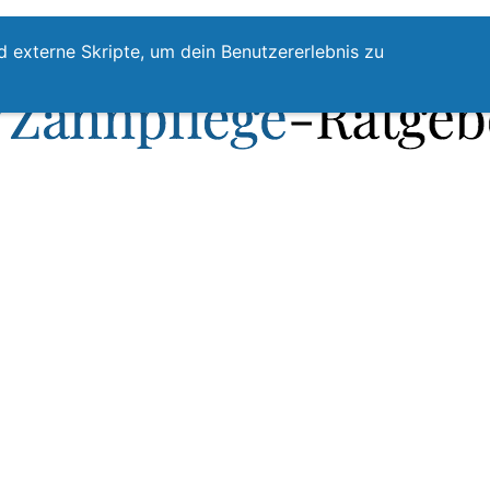
te
Zahnpflege
Zahnzwischenraumreinigung
Top
d externe Skripte, um dein Benutzererlebnis zu