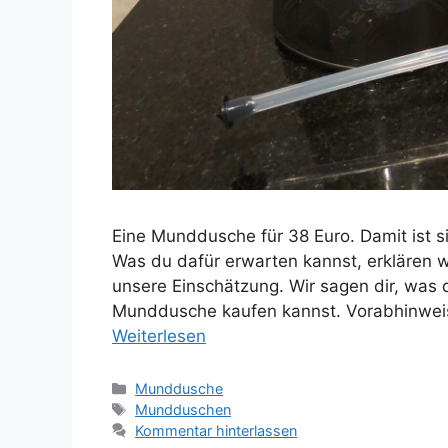
Eine Munddusche für 38 Euro. Damit ist s
Was du dafür erwarten kannst, erklären wi
unsere Einschätzung. Wir sagen dir, was
Munddusche kaufen kannst. Vorabhinweis
Weiterlesen
Kategorien
Munddusche
Schlagwörter
Mundduschen
Kommentar hinterlassen