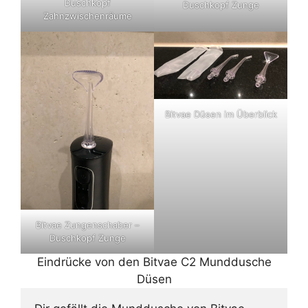
Duschkopf
Duschkopf Zunge
Zahnzwischenräume
Bitvae Düsen im Überblick
Bitvae Zungenschaber –
Duschkopf Zunge
Eindrücke von den Bitvae C2 Munddusche
Düsen