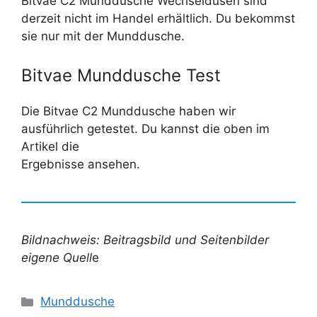
Bitvae C2 Munddusche Wechseldüsen sind
derzeit nicht im Handel erhältlich. Du bekommst
sie nur mit der Munddusche.
Bitvae Munddusche Test
Die Bitvae C2 Munddusche haben wir
ausführlich getestet. Du kannst die oben im
Artikel die
Ergebnisse ansehen.
Bildnachweis: Beitragsbild und Seitenbilder
eigene Quell
e
Kategorien
Munddusche