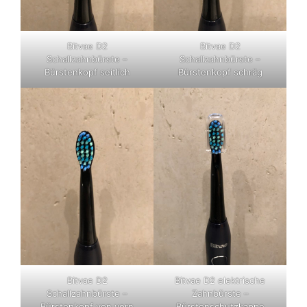
Bitvae D2
Bitvae D2
Schallzahnbürste –
Schallzahnbürste –
Bürstenkopf seitlich
Bürstenkopf schräg
Bitvae D2
Bitvae D2 elektrische
Schallzahnbürste –
Zahnbürste –
Bürstenkopf von vorn
Bürstenschutzkappe