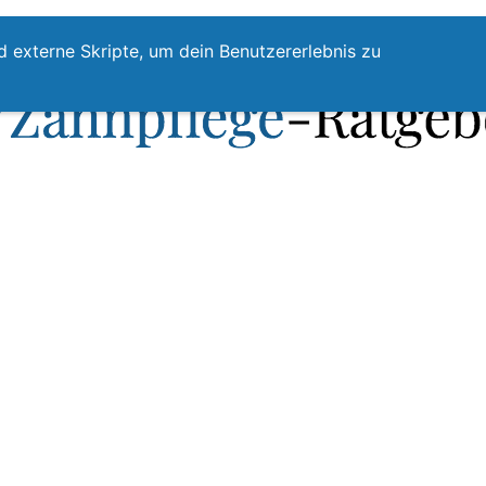
te
Zahnpflege
Zahnzwischenraumreinigung
Top
d externe Skripte, um dein Benutzererlebnis zu