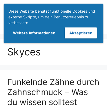
Zum
Menü
Inhalt
Diese Website benutzt funktionelle Cookies und
springen
externe Skripte, um dein Benutzererlebnis zu
verbessern.
Weitere Informationen
Akzeptieren
Skyces
Funkelnde Zähne durch
Zahnschmuck – Was
du wissen solltest