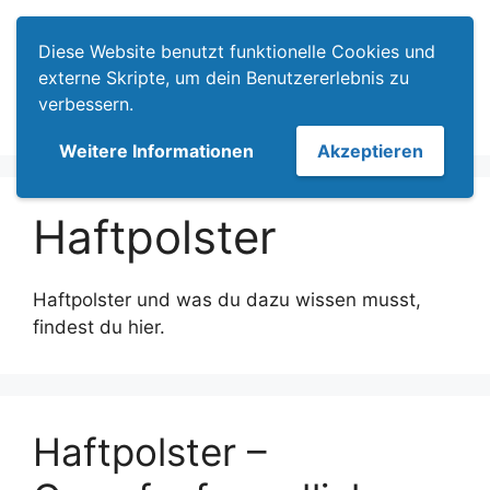
Zum
Menü
Inhalt
Diese Website benutzt funktionelle Cookies und
springen
externe Skripte, um dein Benutzererlebnis zu
verbessern.
Weitere Informationen
Akzeptieren
Haftpolster
Haftpolster und was du dazu wissen musst,
findest du hier.
Haftpolster –