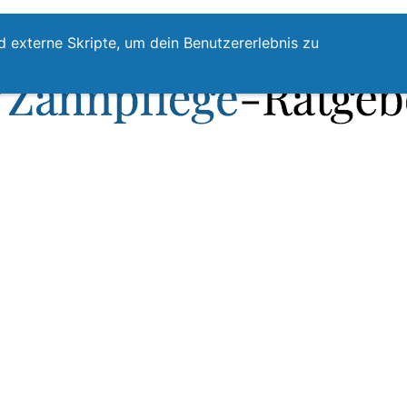
te
Zahnpflege
Zahnzwischenraumreinigung
Top
d externe Skripte, um dein Benutzererlebnis zu