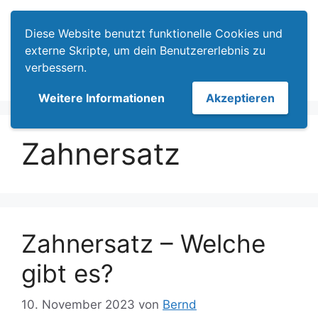
Zum
Menü
Inhalt
Diese Website benutzt funktionelle Cookies und
springen
externe Skripte, um dein Benutzererlebnis zu
verbessern.
Weitere Informationen
Akzeptieren
Zahnersatz
Zahnersatz – Welche
gibt es?
10. November 2023
von
Bernd