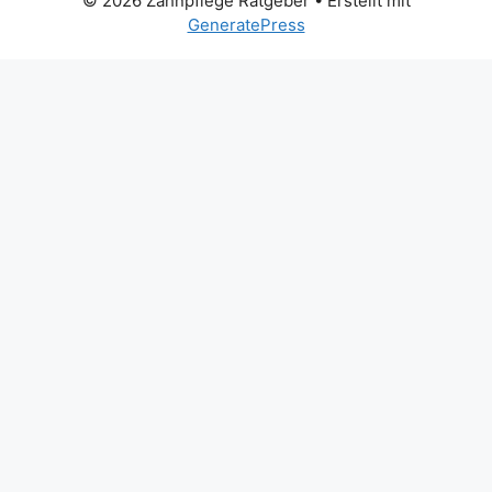
© 2026 Zahnpflege Ratgeber
• Erstellt mit
GeneratePress