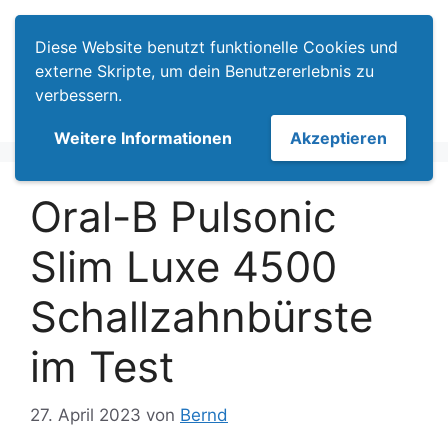
Zum
Menü
Inhalt
Diese Website benutzt funktionelle Cookies und
springen
externe Skripte, um dein Benutzererlebnis zu
verbessern.
Weitere Informationen
Akzeptieren
Oral-B Pulsonic
Slim Luxe 4500
Schallzahnbürste
im Test
27. April 2023
von
Bernd